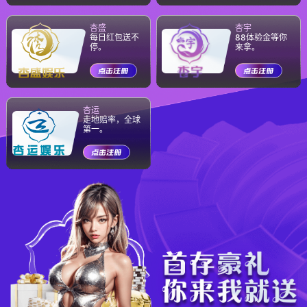
杏盛
杏宇
每日红包送不
88体验金等你
停。
来拿。
杏运
走地赔率，全球
第一。