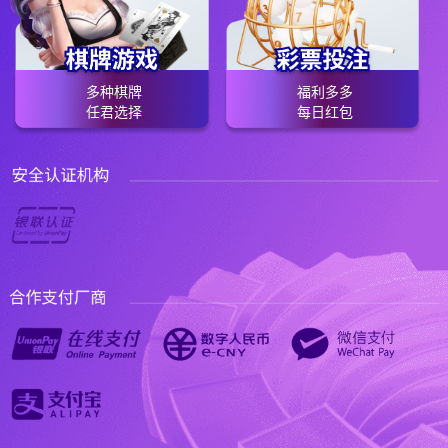
多种棋牌
福利多多
任君选择
每日红包